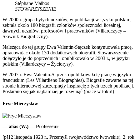
Stéphane Malbos
STOWARZYSZENIE
W 2000 r. grupa byłych uczniów, w publikacji w języku polskim,
zebrała około 180 biografii członków społeczności licealnej,
dawnych uczniów, profesorów i pracowników (Villardczycy –
Słownik Biograficzny).
Należąca do tej grupy Ewa Valentin-Stączek kontynuowała pracę,
opracowując około 130 dodatkowych biografii. Stowarzyszenie
dołączyło je do poprzednich i opublikowało w 2003 r., w języku
polskim (Villardczycy – Życiorysy).
W 2007 r. Ewa Valentin-Stączek opublikowała tę pracę w języku
francuskim (Les Villardiens-Biographies). Biografie zawarte na tej
stronie internetowej zaczerpnęły inspirację z tych trzech publikacji.
Postarano się jak najbardziej je rozwinąć (prace w toku!)
Fryc Mieczysław
— alias (W.) — Professeur
[p]12 listopada 1923 r., Przemyśl (województwo lwowskie), 2. rok