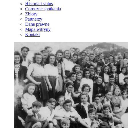
Historia i status
Coroczne spotkania
Zbiory
Partnerzy
Dane prawne
Mapa witryny
Kontakt