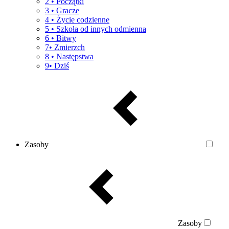
2 • Początki
3 • Gracze
4 • Życie codzienne
5 • Szkoła od innych odmienna
6 • Bitwy
7• Zmierzch
8 • Następstwa
9• Dziś
Zasoby
Zasoby