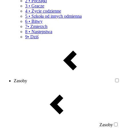
2 • Początki
3 • Gracze
4 • Życie codzienne
5 • Szkoła od innych odmienna
6 • Bitwy
7• Zmierzch
8 • Następstwa
9• Dziś
Zasoby
Zasoby