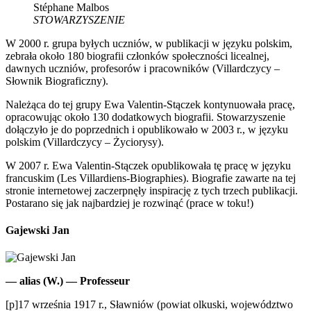
Stéphane Malbos
STOWARZYSZENIE
W 2000 r. grupa byłych uczniów, w publikacji w języku polskim,
zebrała około 180 biografii członków społeczności licealnej,
dawnych uczniów, profesorów i pracowników (Villardczycy –
Słownik Biograficzny).
Należąca do tej grupy Ewa Valentin-Stączek kontynuowała pracę,
opracowując około 130 dodatkowych biografii. Stowarzyszenie
dołączyło je do poprzednich i opublikowało w 2003 r., w języku
polskim (Villardczycy – Życiorysy).
W 2007 r. Ewa Valentin-Stączek opublikowała tę pracę w języku
francuskim (Les Villardiens-Biographies). Biografie zawarte na tej
stronie internetowej zaczerpnęły inspirację z tych trzech publikacji.
Postarano się jak najbardziej je rozwinąć (prace w toku!)
Gajewski Jan
— alias (W.) — Professeur
[p]17 września 1917 r., Sławniów (powiat olkuski, województwo