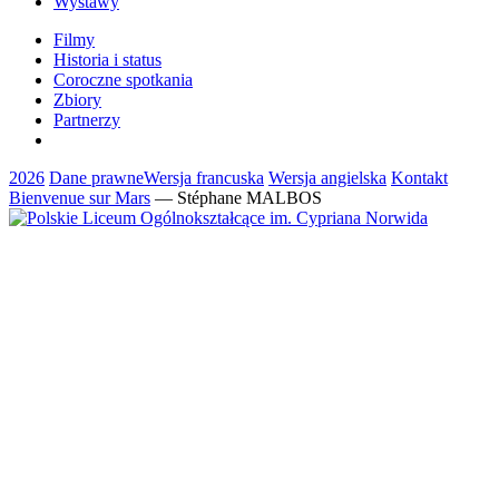
Wystawy
Filmy
Historia i status
Coroczne spotkania
Zbiory
Partnerzy
2026
Dane prawne
Wersja francuska
Wersja angielska
Kontakt
Bienvenue sur Mars
— Stéphane MALBOS