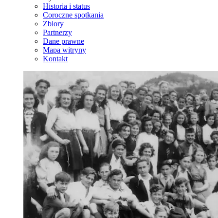
Historia i status
Coroczne spotkania
Zbiory
Partnerzy
Dane prawne
Mapa witryny
Kontakt