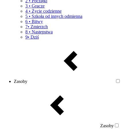
2 • Początki
3 • Gracze
4 • Życie codzienne
5 • Szkoła od innych odmienna
6 • Bitwy
7• Zmierzch
8 • Następstwa
9• Dziś
Zasoby
Zasoby