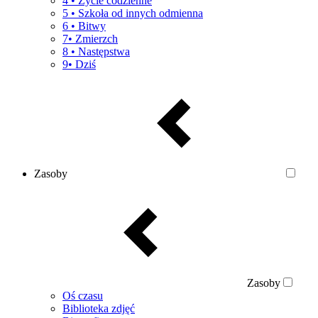
4 • Życie codzienne
5 • Szkoła od innych odmienna
6 • Bitwy
7• Zmierzch
8 • Następstwa
9• Dziś
Zasoby
Zasoby
Oś czasu
Biblioteka zdjęć