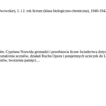
owskie), 1. i 2. rok liceum (klasa biologiczno-chemiczna), 1940-1942
m im. Cypriana Norwida gromadzi i przedstawia liczne świadectwa doty
 kształcenia uczniów, działań Ruchu Oporu i potajemnych ucieczek do L
zniów, tworzenia pamięci…