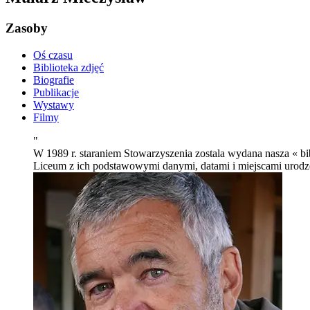
Zasoby
Oś czasu
Biblioteka zdjęć
Biografie
Publikacje
Wystawy
Filmy
"
W 1989 r. staraniem Stowarzyszenia zostala wydana nasza « bi
Liceum z ich podstawowymi danymi, datami i miejscami urodz