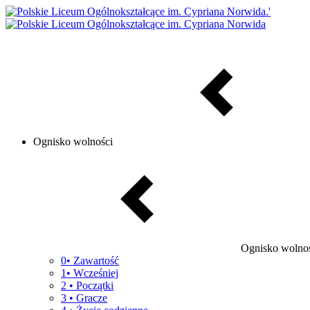
Ognisko wolności
Ognisko wolno
0• Zawartość
1• Wcześniej
2 • Początki
3 • Gracze