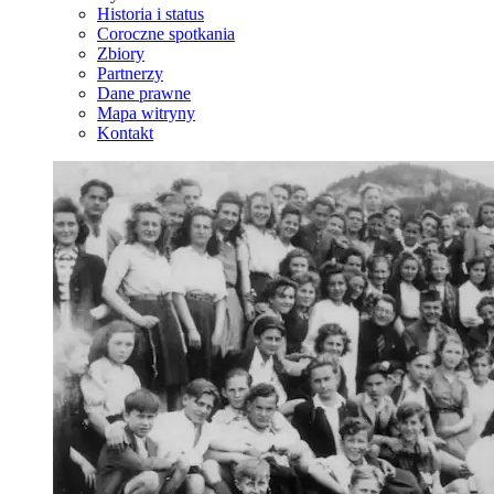
Historia i status
Coroczne spotkania
Zbiory
Partnerzy
Dane prawne
Mapa witryny
Kontakt