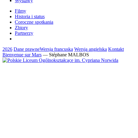
Wystawy
Filmy
Historia i status
Coroczne spotkania
Zbiory
Partnerzy
2026
Dane prawne
Wersja francuska
Wersja angielska
Kontakt
Bienvenue sur Mars
— Stéphane MALBOS