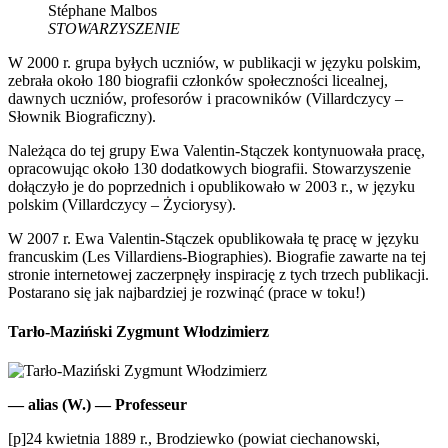
Stéphane Malbos
STOWARZYSZENIE
W 2000 r. grupa byłych uczniów, w publikacji w języku polskim,
zebrała około 180 biografii członków społeczności licealnej,
dawnych uczniów, profesorów i pracowników (Villardczycy –
Słownik Biograficzny).
Należąca do tej grupy Ewa Valentin-Stączek kontynuowała pracę,
opracowując około 130 dodatkowych biografii. Stowarzyszenie
dołączyło je do poprzednich i opublikowało w 2003 r., w języku
polskim (Villardczycy – Życiorysy).
W 2007 r. Ewa Valentin-Stączek opublikowała tę pracę w języku
francuskim (Les Villardiens-Biographies). Biografie zawarte na tej
stronie internetowej zaczerpnęły inspirację z tych trzech publikacji.
Postarano się jak najbardziej je rozwinąć (prace w toku!)
Tarło-Maziński Zygmunt Włodzimierz
— alias (W.) — Professeur
[p]24 kwietnia 1889 r., Brodziewko (powiat ciechanowski,