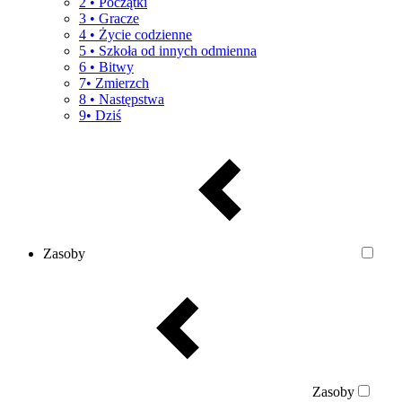
2 • Początki
3 • Gracze
4 • Życie codzienne
5 • Szkoła od innych odmienna
6 • Bitwy
7• Zmierzch
8 • Następstwa
9• Dziś
Zasoby
Zasoby