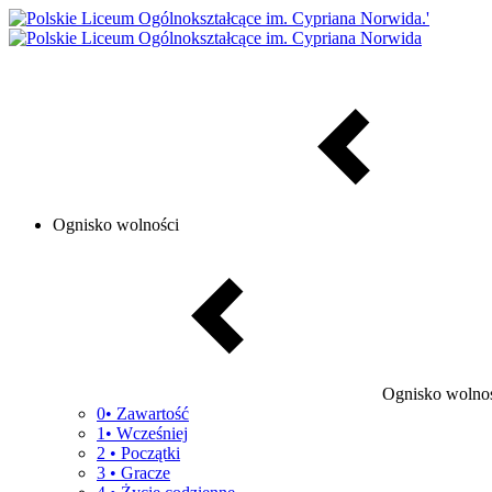
Ognisko wolności
Ognisko wolno
0• Zawartość
1• Wcześniej
2 • Początki
3 • Gracze