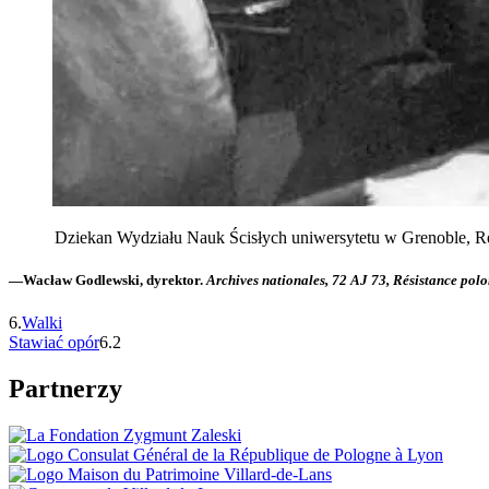
Dziekan Wydziału Nauk Ścisłych uniwersytetu w Grenoble, Re
—Wacław Godlewski, dyrektor.
Archives nationales, 72 AJ 73, Résistance polo
6.
Walki
Stawiać opór
6.2
Partnerzy