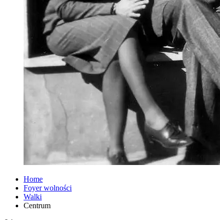
Home
Foyer wolności
Walki
Centrum