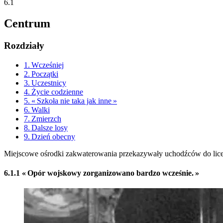
6.1
Centrum
Rozdziały
1. Wcześniej
2. Początki
3. Uczestnicy
4. Życie codzienne
5. « Szkoła nie taka jak inne »
6. Walki
7. Zmierzch
8. Dalsze losy
9. Dzień obecny
Miejscowe ośrodki zakwaterowania przekazywały uchodźców do liceu
6.1.1 « Opór wojskowy zorganizowano bardzo wcześnie. »