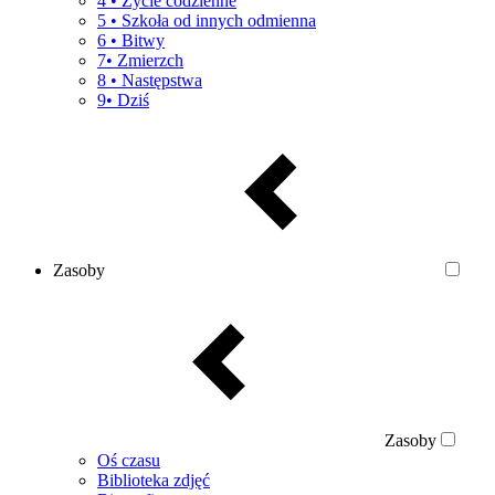
4 • Życie codzienne
5 • Szkoła od innych odmienna
6 • Bitwy
7• Zmierzch
8 • Następstwa
9• Dziś
Zasoby
Zasoby
Oś czasu
Biblioteka zdjęć